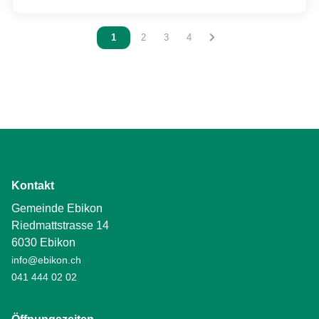
Vous êtes sur la page
1
Vous êtes sur la page
2
Vous êtes sur la page
3
Vous êtes sur la page
4
Kontakt
Gemeinde Ebikon
Riedmattstrasse 14
6030 Ebikon
info@ebikon.ch
041 444 02 02