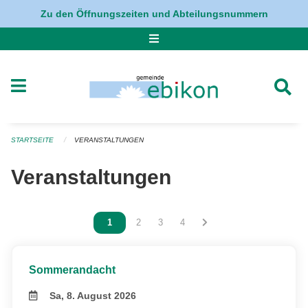
Navigation überspringen
Zu den Öffnungszeiten und Abteilungsnummern
STARTSEITE
VERANSTALTUNGEN
Veranstaltungen
Vous êtes sur la page
1
Vous êtes sur la page
2
Vous êtes sur la page
3
Vous êtes sur la page
4
Sommerandacht
Sa, 8. August 2026