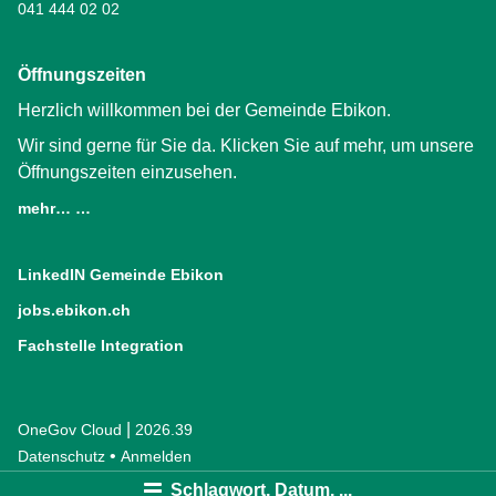
041 444 02 02
Öffnungszeiten
Herzlich willkommen bei der Gemeinde Ebikon.
Wir sind gerne für Sie da. Klicken Sie auf mehr, um unsere
Öffnungszeiten einzusehen.
mehr… …
LinkedIN Gemeinde Ebikon
(External Link)
jobs.ebikon.ch
(External Link)
Fachstelle Integration
(External Link)
|
OneGov Cloud
(External Link)
2026.39
(External Link)
Datenschutz
(External Link)
Anmelden
Schlagwort, Datum, ...