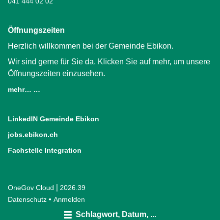
041 444 02 02
Öffnungszeiten
Herzlich willkommen bei der Gemeinde Ebikon.
Wir sind gerne für Sie da. Klicken Sie auf mehr, um unsere
Öffnungszeiten einzusehen.
mehr… …
LinkedIN Gemeinde Ebikon
(External Link)
jobs.ebikon.ch
(External Link)
Fachstelle Integration
(External Link)
|
OneGov Cloud
(External Link)
2026.39
(External Link)
Datenschutz
(External Link)
Anmelden
Schlagwort, Datum, ...