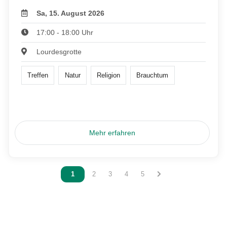
Sa, 15. August 2026
17:00 - 18:00 Uhr
Lourdesgrotte
Treffen
Natur
Religion
Brauchtum
Mehr erfahren
Vous êtes sur la page
1
Vous êtes sur la page
2
Vous êtes sur la page
3
Vous êtes sur la page
4
Vous êtes sur la page
5