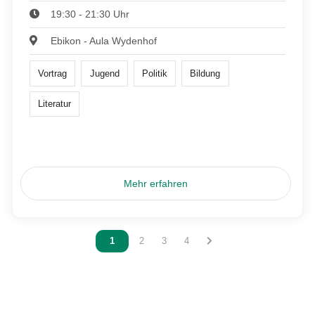
19:30 - 21:30 Uhr
Ebikon - Aula Wydenhof
Vortrag
Jugend
Politik
Bildung
Literatur
Mehr erfahren
Vous êtes sur la page
1
Vous êtes sur la page
2
Vous êtes sur la page
3
Vous êtes sur la page
4