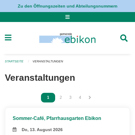
Navigation überspringen
Zu den Öffnungszeiten und Abteilungsnummern
STARTSEITE
VERANSTALTUNGEN
Veranstaltungen
Vous êtes sur la page
1
Vous êtes sur la page
2
Vous êtes sur la page
3
Vous êtes sur la page
4
Sommer-Café, Pfarrhausgarten Ebikon
Do, 13. August 2026