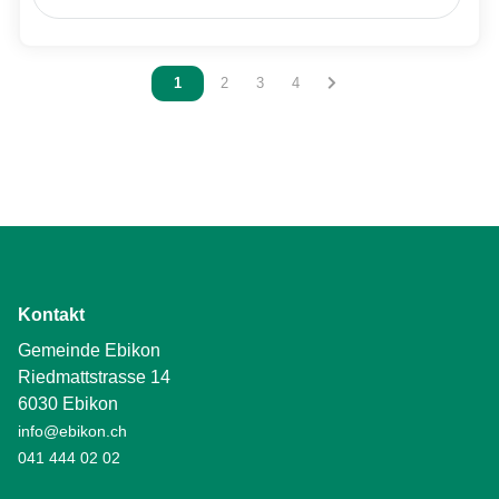
Vous êtes sur la page
1
Vous êtes sur la page
2
Vous êtes sur la page
3
Vous êtes sur la page
4
Kontakt
Gemeinde Ebikon
Riedmattstrasse 14
6030 Ebikon
info@ebikon.ch
041 444 02 02