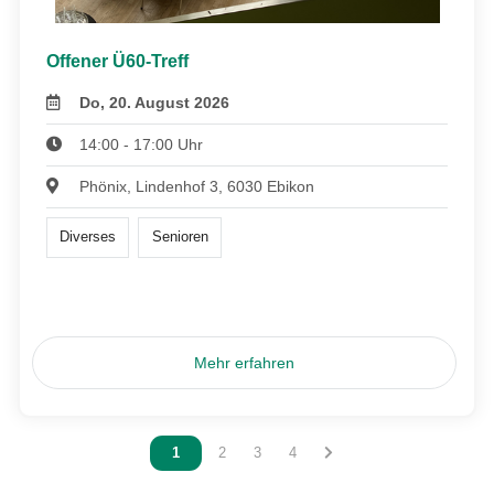
Offener Ü60-Treff
Do, 20. August 2026
14:00 - 17:00 Uhr
Phönix, Lindenhof 3, 6030 Ebikon
Diverses
Senioren
Mehr erfahren
Vous êtes sur la page
1
Vous êtes sur la page
2
Vous êtes sur la page
3
Vous êtes sur la page
4