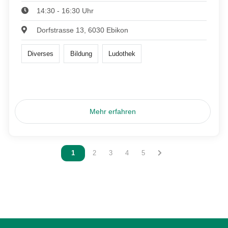
14:30 - 16:30 Uhr
Dorfstrasse 13, 6030 Ebikon
Diverses
Bildung
Ludothek
Mehr erfahren
Vous êtes sur la page
1
Vous êtes sur la page
2
Vous êtes sur la page
3
Vous êtes sur la page
4
Vous êtes sur la page
5