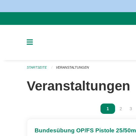
Navigation überspringen
STARTSEITE
VERANSTALTUNGEN
Veranstaltungen
Vous êtes sur
1
Vous ête
2
Vou
3
Bundesübung OP/FS Pistole 25/50m