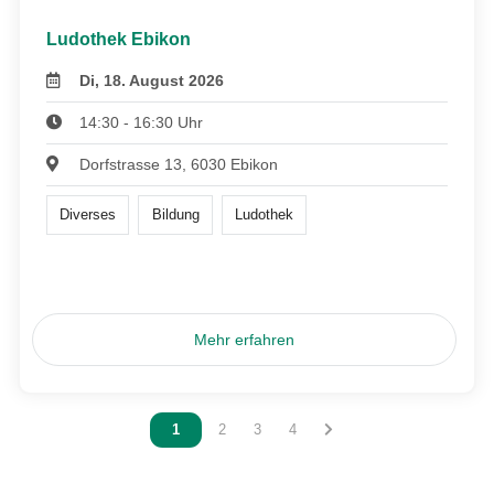
Ludothek Ebikon
Di, 18. August 2026
14:30 - 16:30 Uhr
Dorfstrasse 13, 6030 Ebikon
Diverses
Bildung
Ludothek
Mehr erfahren
Vous êtes sur la page
1
Vous êtes sur la page
2
Vous êtes sur la page
3
Vous êtes sur la page
4