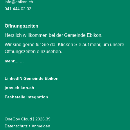
info@ebikon.ch
041 444 02 02
Öffnungszeiten
Herzlich willkommen bei der Gemeinde Ebikon.
Wir sind gerne für Sie da. Klicken Sie auf mehr, um unsere
Öffnungszeiten einzusehen.
mehr… …
LinkedIN Gemeinde Ebikon
(External Link)
jobs.ebikon.ch
(External Link)
Fachstelle Integration
(External Link)
|
OneGov Cloud
(External Link)
2026.39
(External Link)
Datenschutz
(External Link)
Anmelden