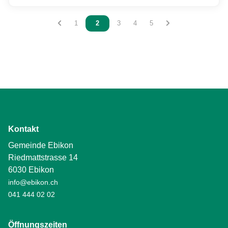
Vous êtes sur la page
1
Vous êtes sur la page
2
Vous êtes sur la page
3
Vous êtes sur la page
4
Vous êtes sur la page
5
Kontakt
Gemeinde Ebikon
Riedmattstrasse 14
6030 Ebikon
info@ebikon.ch
041 444 02 02
Öffnungszeiten