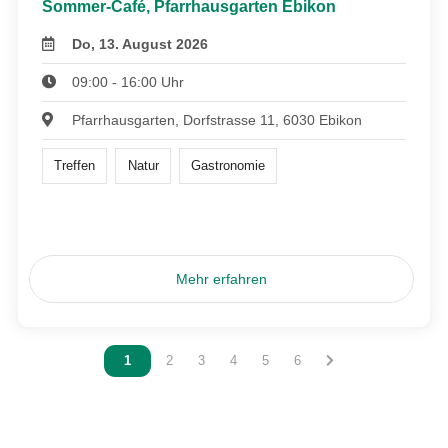
Sommer-Café, Pfarrhausgarten Ebikon
Do, 13. August 2026
09:00 - 16:00 Uhr
Pfarrhausgarten, Dorfstrasse 11, 6030 Ebikon
Treffen
Natur
Gastronomie
Mehr erfahren
Vous êtes sur la page
1
Vous êtes sur la page
2
Vous êtes sur la page
3
Vous êtes sur la page
4
Vous êtes sur la page
5
Vous êtes sur la page
6