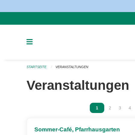
Navigation überspringen
STARTSEITE
VERANSTALTUNGEN
Veranstaltungen
Vous êtes sur la p
1
Vous êtes sur
2
Vous ête
3
Vou
4
Sommer-Café, Pfarrhausgarten