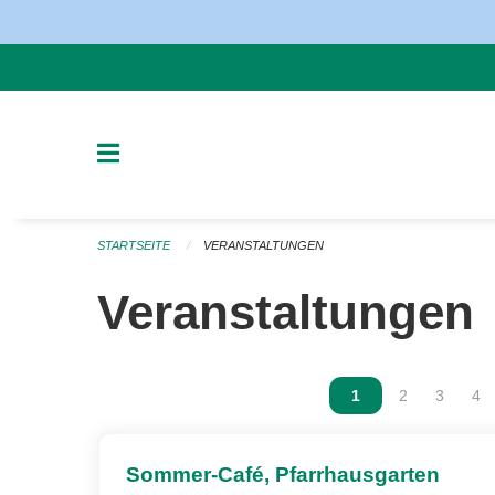
Navigation überspringen
STARTSEITE
VERANSTALTUNGEN
Veranstaltungen
Vous êtes sur la p
1
Vous êtes sur
2
Vous ête
3
Vou
4
Sommer-Café, Pfarrhausgarten