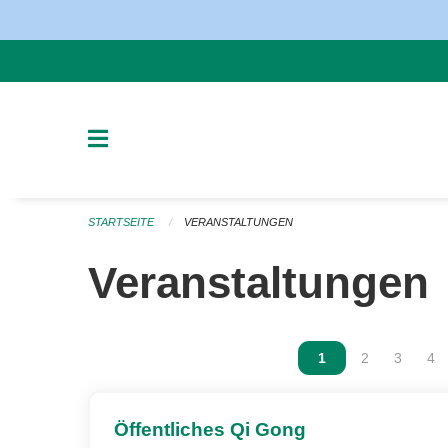
Navigation überspringen
STARTSEITE
VERANSTALTUNGEN
Veranstaltungen
Vous êtes sur la p
1
Vous êtes sur
2
Vous ête
3
Vou
4
Öffentliches Qi Gong