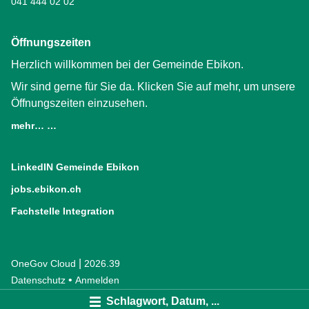
041 444 02 02
Öffnungszeiten
Herzlich willkommen bei der Gemeinde Ebikon.
Wir sind gerne für Sie da. Klicken Sie auf mehr, um unsere
Öffnungszeiten einzusehen.
mehr… …
LinkedIN Gemeinde Ebikon
(External Link)
jobs.ebikon.ch
(External Link)
Fachstelle Integration
(External Link)
|
OneGov Cloud
(External Link)
2026.39
(External Link)
Datenschutz
(External Link)
Anmelden
Schlagwort, Datum, ...