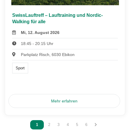
SwissLauftreff – Lauftraining und Nordic-
Walking für alle
Mi, 12. August 2026
18:45 - 20:15 Uhr
Parkplatz Risch, 6030 Ebikon
Sport
Mehr erfahren
Vous êtes sur la page
1
Vous êtes sur la page
2
Vous êtes sur la page
3
Vous êtes sur la page
4
Vous êtes sur la page
5
Vous êtes sur la page
6