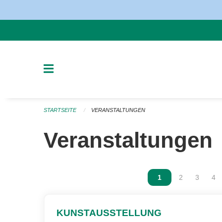
Navigation überspringen
STARTSEITE
VERANSTALTUNGEN
Veranstaltungen
Vous êtes sur la p
1
Vous êtes sur
2
Vous ête
3
Vou
4
KUNSTAUSSTELLUNG