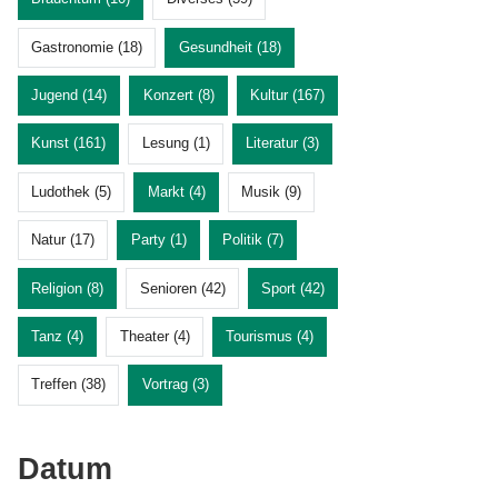
Gastronomie (18)
Gesundheit (18)
Jugend (14)
Konzert (8)
Kultur (167)
Kunst (161)
Lesung (1)
Literatur (3)
Ludothek (5)
Markt (4)
Musik (9)
Natur (17)
Party (1)
Politik (7)
Religion (8)
Senioren (42)
Sport (42)
Tanz (4)
Theater (4)
Tourismus (4)
Treffen (38)
Vortrag (3)
Datum