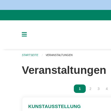
Navigation überspringen
STARTSEITE
VERANSTALTUNGEN
Veranstaltungen
Vous êtes sur la p
1
Vous êtes sur
2
Vous ête
3
Vou
4
KUNSTAUSSTELLUNG