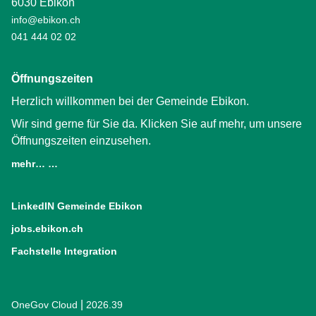
6030 Ebikon
info@ebikon.ch
041 444 02 02
Öffnungszeiten
Herzlich willkommen bei der Gemeinde Ebikon.
Wir sind gerne für Sie da. Klicken Sie auf mehr, um unsere
Öffnungszeiten einzusehen.
mehr… …
LinkedIN Gemeinde Ebikon
(External Link)
jobs.ebikon.ch
(External Link)
Fachstelle Integration
(External Link)
|
OneGov Cloud
(External Link)
2026.39
(External Link)