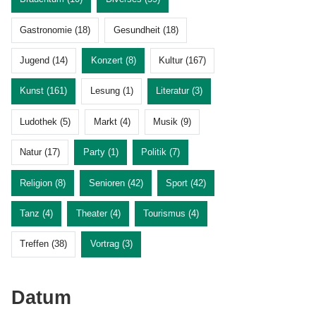
Gastronomie (18)
Gesundheit (18)
Jugend (14)
Konzert (8)
Kultur (167)
Kunst (161)
Lesung (1)
Literatur (3)
Ludothek (5)
Markt (4)
Musik (9)
Natur (17)
Party (1)
Politik (7)
Religion (8)
Senioren (42)
Sport (42)
Tanz (4)
Theater (4)
Tourismus (4)
Treffen (38)
Vortrag (3)
Datum