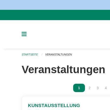
Navigation überspringen
STARTSEITE
VERANSTALTUNGEN
Veranstaltungen
Vous êtes sur la p
1
Vous êtes sur
2
Vous ête
3
Vou
4
KUNSTAUSSTELLUNG