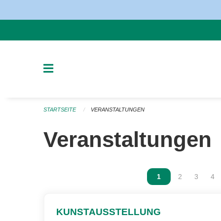
Navigation überspringen
STARTSEITE
VERANSTALTUNGEN
Veranstaltungen
Vous êtes sur la p
1
Vous êtes sur
2
Vous ête
3
Vou
4
KUNSTAUSSTELLUNG