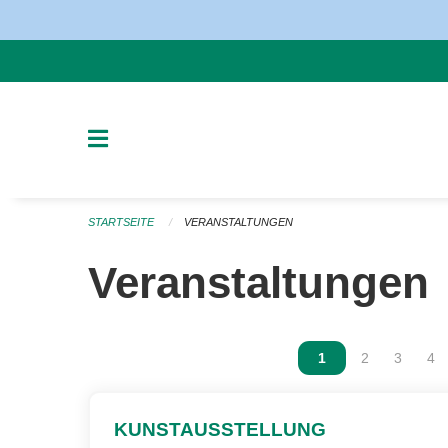
Navigation überspringen
STARTSEITE
VERANSTALTUNGEN
Veranstaltungen
Vous êtes sur la p
1
Vous êtes sur
2
Vous ête
3
Vou
4
KUNSTAUSSTELLUNG