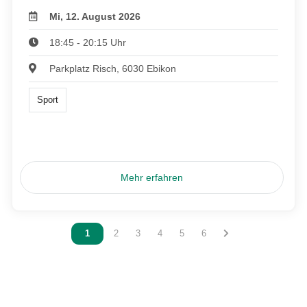
Mi, 12. August 2026
18:45 - 20:15 Uhr
Parkplatz Risch, 6030 Ebikon
Sport
Mehr erfahren
Vous êtes sur la page
1
Vous êtes sur la page
2
Vous êtes sur la page
3
Vous êtes sur la page
4
Vous êtes sur la page
5
Vous êtes sur la page
6