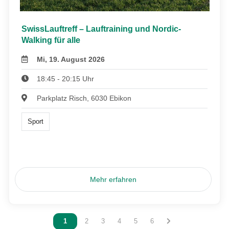
SwissLauftreff – Lauftraining und Nordic-
Walking für alle
Mi, 19. August 2026
18:45 - 20:15 Uhr
Parkplatz Risch, 6030 Ebikon
Sport
Mehr erfahren
Vous êtes sur la page
1
Vous êtes sur la page
2
Vous êtes sur la page
3
Vous êtes sur la page
4
Vous êtes sur la page
5
Vous êtes sur la page
6