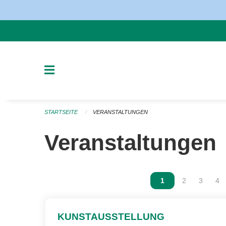
Navigation überspringen
STARTSEITE
VERANSTALTUNGEN
Veranstaltungen
Vous êtes sur la p
1
Vous êtes sur
2
Vous ête
3
Vou
4
KUNSTAUSSTELLUNG