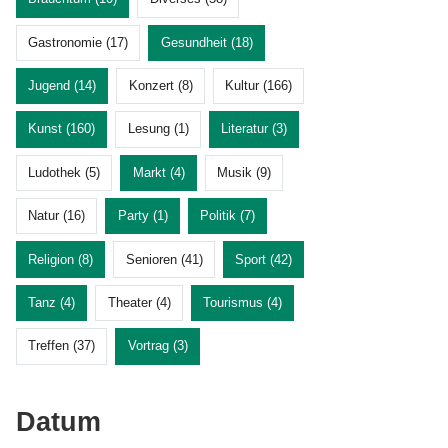
Gastronomie (17)
Gesundheit (18)
Jugend (14)
Konzert (8)
Kultur (166)
Kunst (160)
Lesung (1)
Literatur (3)
Ludothek (5)
Markt (4)
Musik (9)
Natur (16)
Party (1)
Politik (7)
Religion (8)
Senioren (41)
Sport (42)
Tanz (4)
Theater (4)
Tourismus (4)
Treffen (37)
Vortrag (3)
Datum