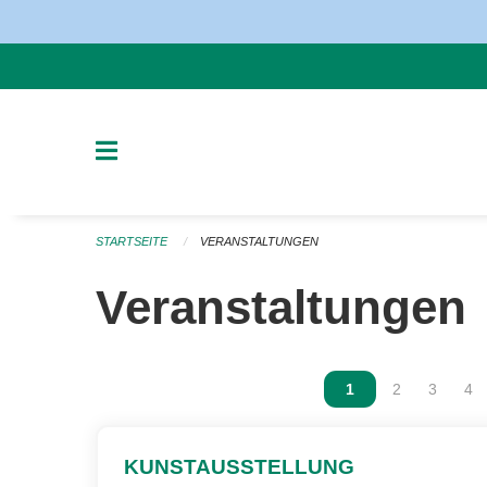
Navigation überspringen
STARTSEITE
VERANSTALTUNGEN
Veranstaltungen
Vous êtes sur la p
1
Vous êtes sur
2
Vous ête
3
Vou
4
KUNSTAUSSTELLUNG