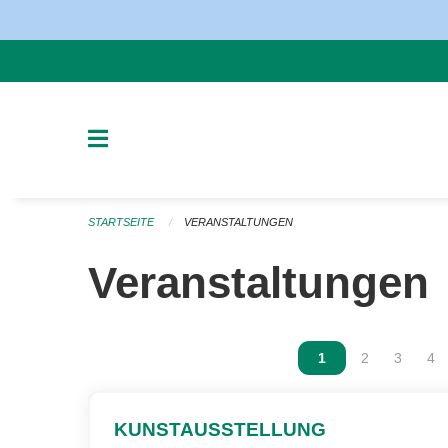
Navigation überspringen
STARTSEITE
VERANSTALTUNGEN
Veranstaltungen
Vous êtes sur la p
1
Vous êtes sur
2
Vous ête
3
Vou
4
KUNSTAUSSTELLUNG