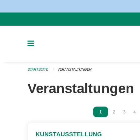
Navigation überspringen
STARTSEITE
VERANSTALTUNGEN
Veranstaltungen
Vous êtes sur la p
1
Vous êtes sur
2
Vous ête
3
Vou
4
KUNSTAUSSTELLUNG