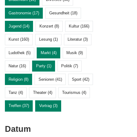
Gastronomie (17)
Gesundheit (18)
Jugend (14)
Konzert (8)
Kultur (166)
Kunst (160)
Lesung (1)
Literatur (3)
Ludothek (5)
Markt (4)
Musik (9)
Natur (16)
Party (1)
Politik (7)
Religion (8)
Senioren (41)
Sport (42)
Tanz (4)
Theater (4)
Tourismus (4)
Treffen (37)
Vortrag (3)
Datum