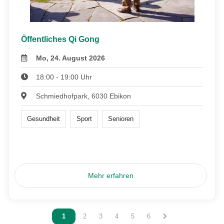
Öffentliches Qi Gong
Mo, 24. August 2026
18:00 - 19:00 Uhr
Schmiedhofpark, 6030 Ebikon
Gesundheit
Sport
Senioren
Mehr erfahren
Vous êtes sur la page
1
Vous êtes sur la page
2
Vous êtes sur la page
3
Vous êtes sur la page
4
Vous êtes sur la page
5
Vous êtes sur la page
6