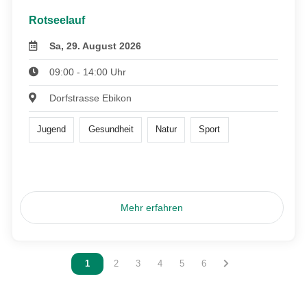
Rotseelauf
Sa, 29. August 2026
09:00 - 14:00 Uhr
Dorfstrasse Ebikon
Jugend
Gesundheit
Natur
Sport
Mehr erfahren
Vous êtes sur la page
1
Vous êtes sur la page
2
Vous êtes sur la page
3
Vous êtes sur la page
4
Vous êtes sur la page
5
Vous êtes sur la page
6