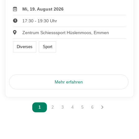
Mi, 19. August 2026
17:30 - 19:30 Uhr
Zentrum Schiesssport Hüslenmoos, Emmen
Diverses
Sport
Mehr erfahren
Vous êtes sur la page
1
Vous êtes sur la page
2
Vous êtes sur la page
3
Vous êtes sur la page
4
Vous êtes sur la page
5
Vous êtes sur la page
6