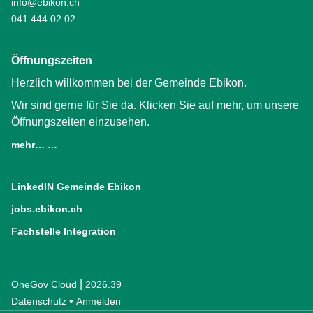
info@ebikon.ch
041 444 02 02
Öffnungszeiten
Herzlich willkommen bei der Gemeinde Ebikon.
Wir sind gerne für Sie da. Klicken Sie auf mehr, um unsere
Öffnungszeiten einzusehen.
mehr… …
LinkedIN Gemeinde Ebikon
(External Link)
jobs.ebikon.ch
(External Link)
Fachstelle Integration
(External Link)
|
OneGov Cloud
(External Link)
2026.39
(External Link)
Datenschutz
(External Link)
Anmelden