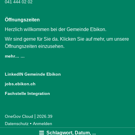
041 444 02 02
Öffnungszeiten
Herzlich willkommen bei der Gemeinde Ebikon.
Wir sind gerne für Sie da. Klicken Sie auf mehr, um unsere
Öffnungszeiten einzusehen.
mehr… …
LinkedIN Gemeinde Ebikon
(External Link)
jobs.ebikon.ch
(External Link)
Fachstelle Integration
(External Link)
|
OneGov Cloud
(External Link)
2026.39
(External Link)
Datenschutz
(External Link)
Anmelden
Schlagwort, Datum, ...