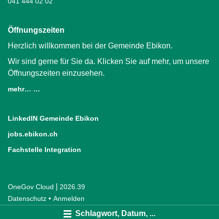
041 444 02 02
Öffnungszeiten
Herzlich willkommen bei der Gemeinde Ebikon.
Wir sind gerne für Sie da. Klicken Sie auf mehr, um unsere
Öffnungszeiten einzusehen.
mehr… …
LinkedIN Gemeinde Ebikon
(External Link)
jobs.ebikon.ch
(External Link)
Fachstelle Integration
(External Link)
|
OneGov Cloud
(External Link)
2026.39
(External Link)
Datenschutz
(External Link)
Anmelden
Schlagwort, Datum, ...