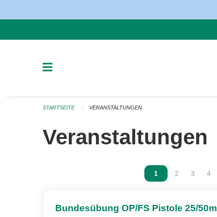
Navigation überspringen
STARTSEITE
VERANSTALTUNGEN
Veranstaltungen
Vous êtes sur la p
1
Vous êtes sur
2
Vous ête
3
Vou
4
Bundesübung OP/FS Pistole 25/50m