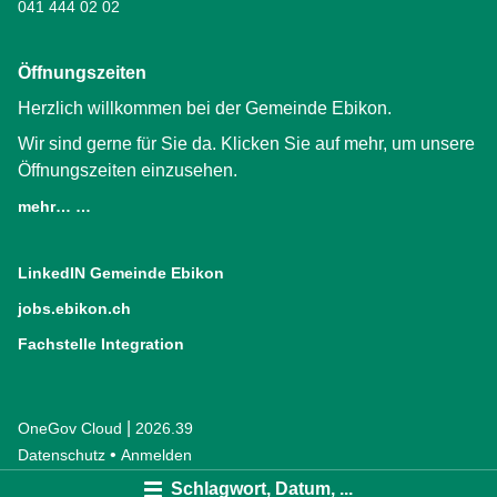
041 444 02 02
Öffnungszeiten
Herzlich willkommen bei der Gemeinde Ebikon.
Wir sind gerne für Sie da. Klicken Sie auf mehr, um unsere
Öffnungszeiten einzusehen.
mehr… …
LinkedIN Gemeinde Ebikon
(External Link)
jobs.ebikon.ch
(External Link)
Fachstelle Integration
(External Link)
|
OneGov Cloud
(External Link)
2026.39
(External Link)
Datenschutz
(External Link)
Anmelden
Schlagwort, Datum, ...