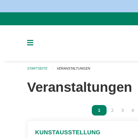
Navigation überspringen
STARTSEITE
VERANSTALTUNGEN
Veranstaltungen
Vous êtes sur la p
1
Vous êtes sur
2
Vous ête
3
Vou
4
KUNSTAUSSTELLUNG