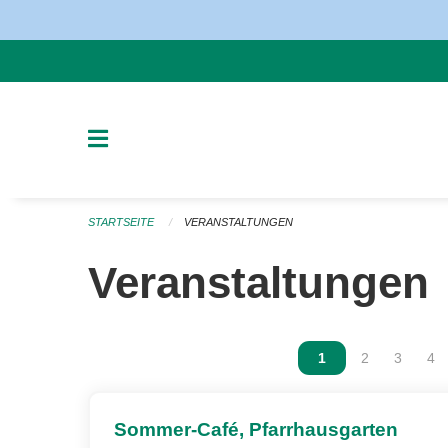
Navigation überspringen
STARTSEITE
VERANSTALTUNGEN
Veranstaltungen
Vous êtes sur la p
1
Vous êtes sur
2
Vous ête
3
Vou
4
Sommer-Café, Pfarrhausgarten