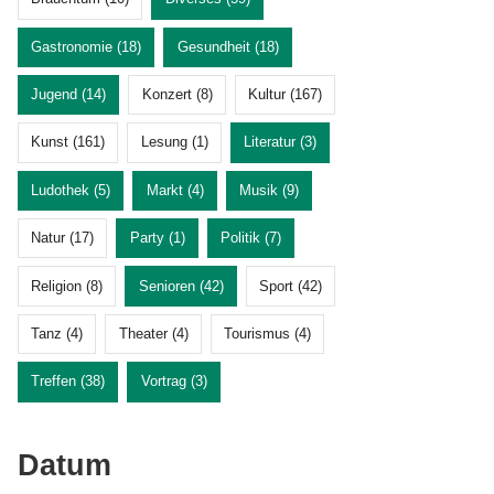
Gastronomie (18)
Gesundheit (18)
Jugend (14)
Konzert (8)
Kultur (167)
Kunst (161)
Lesung (1)
Literatur (3)
Ludothek (5)
Markt (4)
Musik (9)
Natur (17)
Party (1)
Politik (7)
Religion (8)
Senioren (42)
Sport (42)
Tanz (4)
Theater (4)
Tourismus (4)
Treffen (38)
Vortrag (3)
Datum