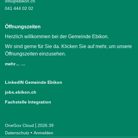
info@ebikon.ch
041 444 02 02
Öffnungszeiten
Herzlich willkommen bei der Gemeinde Ebikon.
Wir sind gerne für Sie da. Klicken Sie auf mehr, um unsere
Öffnungszeiten einzusehen.
mehr… …
LinkedIN Gemeinde Ebikon
(External Link)
jobs.ebikon.ch
(External Link)
Fachstelle Integration
(External Link)
|
OneGov Cloud
(External Link)
2026.39
(External Link)
Datenschutz
(External Link)
Anmelden