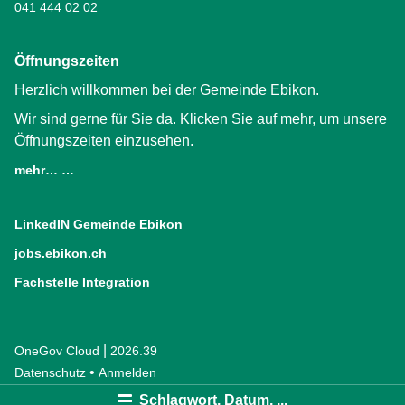
041 444 02 02
Öffnungszeiten
Herzlich willkommen bei der Gemeinde Ebikon.
Wir sind gerne für Sie da. Klicken Sie auf mehr, um unsere
Öffnungszeiten einzusehen.
mehr… …
LinkedIN Gemeinde Ebikon
(External Link)
jobs.ebikon.ch
(External Link)
Fachstelle Integration
(External Link)
|
OneGov Cloud
(External Link)
2026.39
(External Link)
Datenschutz
(External Link)
Anmelden
Schlagwort, Datum, ...