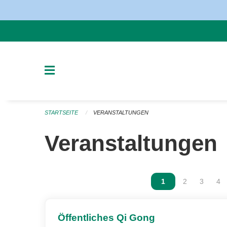
Navigation überspringen
STARTSEITE
VERANSTALTUNGEN
Veranstaltungen
Vous êtes sur la p
1
Vous êtes sur
2
Vous ête
3
Vou
4
Öffentliches Qi Gong