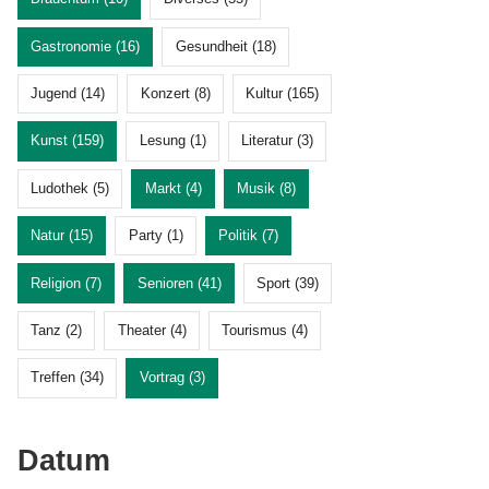
Gastronomie (16)
Gesundheit (18)
Jugend (14)
Konzert (8)
Kultur (165)
Kunst (159)
Lesung (1)
Literatur (3)
Ludothek (5)
Markt (4)
Musik (8)
Natur (15)
Party (1)
Politik (7)
Religion (7)
Senioren (41)
Sport (39)
Tanz (2)
Theater (4)
Tourismus (4)
Treffen (34)
Vortrag (3)
Datum