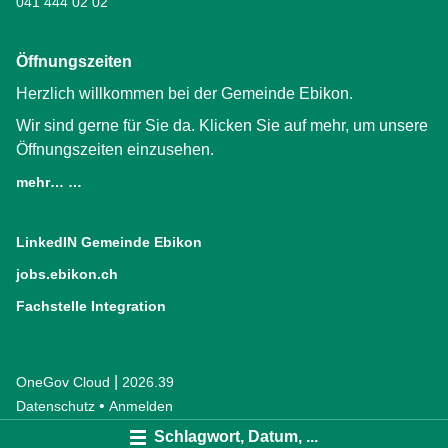
041 444 02 02
Öffnungszeiten
Herzlich willkommen bei der Gemeinde Ebikon.
Wir sind gerne für Sie da. Klicken Sie auf mehr, um unsere
Öffnungszeiten einzusehen.
mehr… …
LinkedIN Gemeinde Ebikon
(External Link)
jobs.ebikon.ch
(External Link)
Fachstelle Integration
(External Link)
|
OneGov Cloud
(External Link)
2026.39
(External Link)
Datenschutz
(External Link)
Anmelden
Schlagwort, Datum, ...