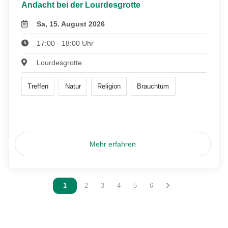
Andacht bei der Lourdesgrotte
Sa, 15. August 2026
17:00 - 18:00 Uhr
Lourdesgrotte
Treffen
Natur
Religion
Brauchtum
Mehr erfahren
Vous êtes sur la page
1
Vous êtes sur la page
2
Vous êtes sur la page
3
Vous êtes sur la page
4
Vous êtes sur la page
5
Vous êtes sur la page
6