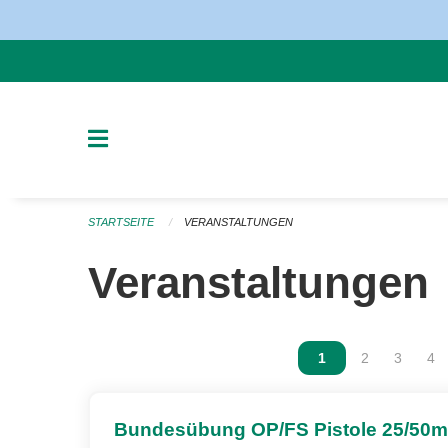
Navigation überspringen
STARTSEITE
VERANSTALTUNGEN
Veranstaltungen
Vous êtes sur la p
1
Vous êtes sur
2
Vous ête
3
Vou
4
Bundesübung OP/FS Pistole 25/50m