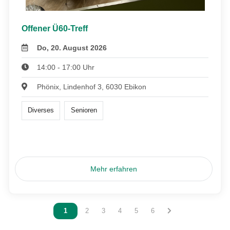
Offener Ü60-Treff
Do, 20. August 2026
14:00 - 17:00 Uhr
Phönix, Lindenhof 3, 6030 Ebikon
Diverses
Senioren
Mehr erfahren
Vous êtes sur la page
1
Vous êtes sur la page
2
Vous êtes sur la page
3
Vous êtes sur la page
4
Vous êtes sur la page
5
Vous êtes sur la page
6