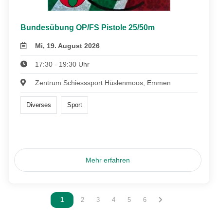
Bundesübung OP/FS Pistole 25/50m
Mi, 19. August 2026
17:30 - 19:30 Uhr
Zentrum Schiesssport Hüslenmoos, Emmen
Diverses
Sport
Mehr erfahren
Vous êtes sur la page
1
Vous êtes sur la page
2
Vous êtes sur la page
3
Vous êtes sur la page
4
Vous êtes sur la page
5
Vous êtes sur la page
6