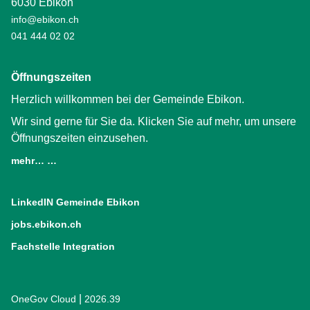
6030 Ebikon
info@ebikon.ch
041 444 02 02
Öffnungszeiten
Herzlich willkommen bei der Gemeinde Ebikon.
Wir sind gerne für Sie da. Klicken Sie auf mehr, um unsere
Öffnungszeiten einzusehen.
mehr… …
LinkedIN Gemeinde Ebikon
(External Link)
jobs.ebikon.ch
(External Link)
Fachstelle Integration
(External Link)
|
OneGov Cloud
(External Link)
2026.39
(External Link)