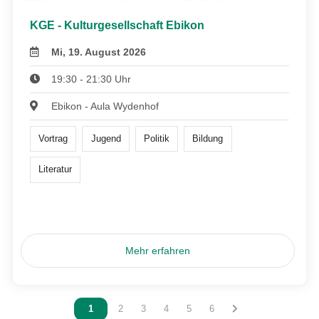
KGE - Kulturgesellschaft Ebikon
Mi, 19. August 2026
19:30 - 21:30 Uhr
Ebikon - Aula Wydenhof
Vortrag
Jugend
Politik
Bildung
Literatur
Mehr erfahren
Vous êtes sur la page
1
Vous êtes sur la page
2
Vous êtes sur la page
3
Vous êtes sur la page
4
Vous êtes sur la page
5
Vous êtes sur la page
6